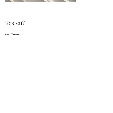
Kosten?
50 Euro
Die Gebühr ist innerhalb einer Woche
nach Meldebestätigung zu
überweisen. Die Anmeldung ist
verbindlich. Bei Nichtteilnahme kann
ein Ersatzteilnehmer dem
Veranstalter mitgeteilt werden. Es
wird bei Nichtteilnahme kein Geld
zurück erstattet.