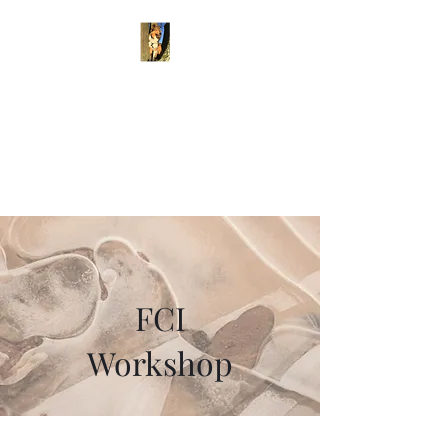
Clavonen´s Edison
sprich Edin
Vom Welpen zum
Junghund
FCI
Workshop